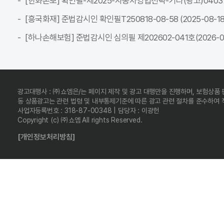
[한화손보] 확인필-제2025-자동차영업전략-기타(광고)04037C-전
[흥국화재] 준법감시인 확인필T250818-08-58 (2025-08-18 ~
[하나손해보험] 준법감시인 심의필 제202602-041호(2026-02-
광고대행사 : ㈜쇼엠은/는 페이지 제작 및 광고 대행만을 진행하며, 보험상품
동 상품광고는 관련 법령 및 내부통제기준에 따른 광고 관련 절차를 준수하여
사업자등록번호 : 318-87-00348 | 담당자 : 이광헌
Copyright (c) ㈜쇼엠 All rights Reserved.
[개인정보처리방침]