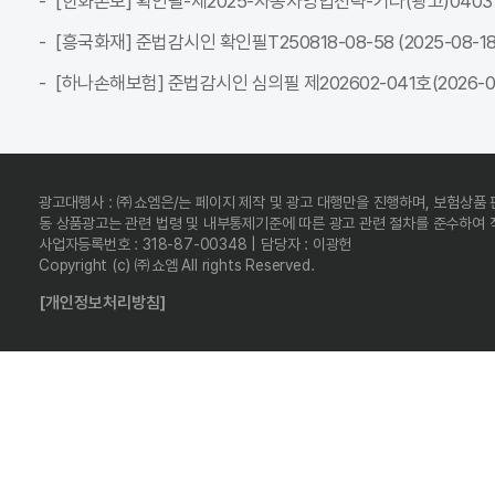
[한화손보] 확인필-제2025-자동차영업전략-기타(광고)04037C-전
[흥국화재] 준법감시인 확인필T250818-08-58 (2025-08-18 ~
[하나손해보험] 준법감시인 심의필 제202602-041호(2026-02-
광고대행사 : ㈜쇼엠은/는 페이지 제작 및 광고 대행만을 진행하며, 보험상품
동 상품광고는 관련 법령 및 내부통제기준에 따른 광고 관련 절차를 준수하여
사업자등록번호 : 318-87-00348 | 담당자 : 이광헌
Copyright (c) ㈜쇼엠 All rights Reserved.
[개인정보처리방침]